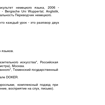
акультет немецкого языка, 2006 -
 Bergische Uni Wuppertal, Anglistik,
иальность Переводчик немецкого.
что каждый урок - это разговор двух
о языков.
зительного искусства", Российская
истра), Москва.
анного", Тюменский государственный
вале DOKER.
взрослыми, комплексный подход при
ние, восприятие на слух, письмо).