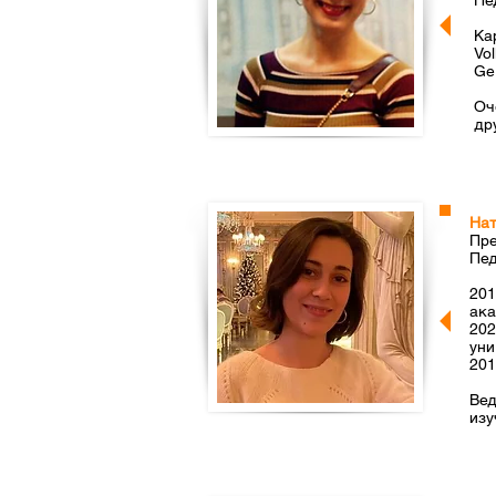
Пе
Ка
Vo
Ge
Оч
др
Нат
Пре
Пед
201
ака
202
уни
201
Вед
изу