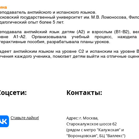
ина
еподаватель английского и испанского языков.
сковский государственный университет им. М.В. Ломоносова, Фил
дагогический опыт более 5 лет.
еподавала английский язык детям (А2) и взрослым (В1-В2), ве
овне А1-А2. Организовывала учебный процесс, находил
терактивные пособия, разрабатывала планы уроков.
адеет английским языком на уровне С2 и испанским на уровне В
учения каждого ученика, помогает детям выйти на отличные оценк
Соцсети:
Контакты:
Ставьте лайки!
Адрес: г. Москва,
Старокалужское шоссе 62
(рядом с метро "Калужская" и
"Воронцовская", БЦ
"Валлекс")