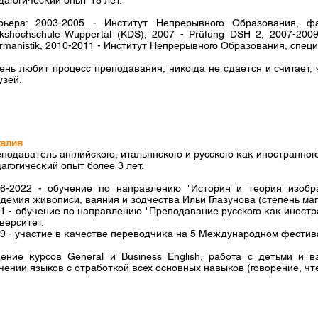
дагогический опыт 18 лет.
рьера:
2003-2005 - Институт Непрерывного Образования, ф
lkshochschule Wuppertal (KDS), 2007 - Prüfung DSH 2, 2007-2009 -
rmanistik, 2010-2011 - Институт Непрерывного Образования, спец
ень любит процесс преподавания, никогда не сдается и считает, 
узей.
алия
подаватель английского, итальянского и русского как иностранног
агогический опыт более 3 лет.
6-2022 - обучение по направлению "История и теория изобра
демия живописи, ваяния и зодчества Ильи Глазунова (степень маг
1 - обучение по направлению "Преподавание русского как иностр
верситет.
9 - участие в качестве переводчика на 5 Международном фести
ение курсов General и Business English, работа с детьми и 
чении языков с отработкой всех основных навыков (говорение, чте