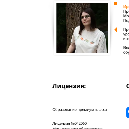
Ир
Пр
Мо
Пе
Пр
ур
ин
Вл
об
Лицензия:
Образование премиум-класса
Лицензия №042060
Министерства образования