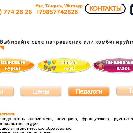
Max, Telegram, Whatsapp:
КОНТАКТЫ
) 774 26 26​
+79857742626​
Выбирайте свое направление или комбинируйте
ы
Цены
Педагоги
Т
астасия
еподаватель английского, немецкого, французского, румынск
еподаватель студии.
сшее лингвистическое образование.