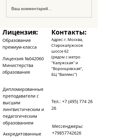
Los amigos en
Ваш комментарий...
abecedario
Лицензия:
Контакты:
Адрес: г. Москва,
Образование
Старокалужское
премиум-класса
шоссе 62
(рядом с метро
Лицензия №042060
"Калужская" и
Министерства
"Воронцовская",
образования
БЦ
"Валлекс")
Дипломированные
преподаватели с
Тел.:
+7 (495) 774 26
высшим
26
лингвистическим и
педагогическим
образованием
Мессенджеры:
+79857742626
Аккредитованные