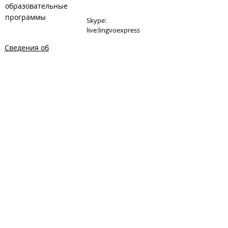
образовательные
программы
Skype:
live:lingvoexpress
Сведения об
E-mail:
образовательной
lingvoexpress@inbox.ru
организации
Сайт:
www.lingvoexpress.ru
Сайт танцкласса при
студии:
www.danceexpress.ru
Карта: