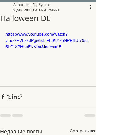
Анастасия Горбунова
9 дек. 2021 г.
0 мин. чтения
Halloween DE
https://www.youtube.com/watch?
v=uzkPVLzxdPg&list=PLtKlY7bNPRlTJt79sL
5LGIXPHbuElzVmt&index=15
Смотреть все
Недавние посты