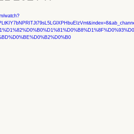
om/watch?
=PLtKlY7bNPRlTJt79sL5LGIXPHbuElzVmt&index=8&ab_cha
1%D1%82%D0%B0%D1%81%D0%B8%D1%8F%D0%93%D
%BD%D0%BE%D0%B2%D0%B0