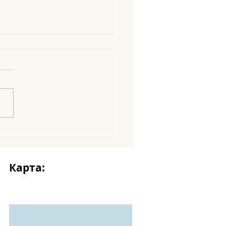
amigos en abecedario
Карта: