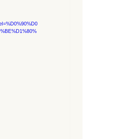
nnel=%D0%90%D0
0%BE%D1%80%