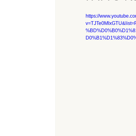
https://www.youtube.c
v=TJTe0MIxGTU&list
%BD%D0%B0%D1%8
D0%B1%D1%83%D0