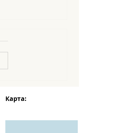
amigos en abecedario
Карта: