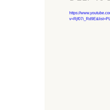
https://www.youtube.c
v=Rjf07i_Rd9E&list=