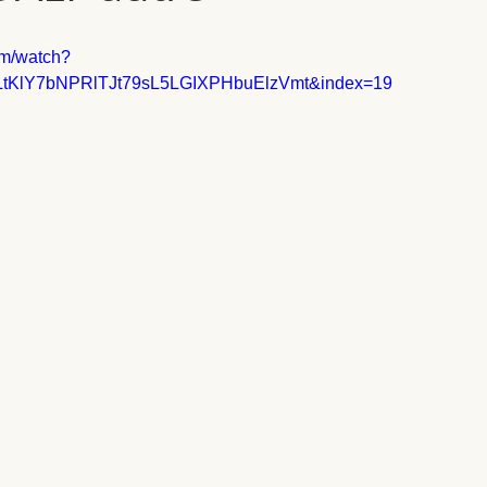
om/watch?
PLtKlY7bNPRlTJt79sL5LGIXPHbuElzVmt&index=19