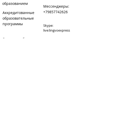
образованием
Мессенджеры:
+79857742626
Аккредитованные
образовательные
программы
Skype:
live:lingvoexpress
Сведения об
E-mail:
образовательной
lingvoexpress@inbox.ru
организации
Сайт:
www.lingvoexpress.ru
Сайт танцкласса при
студии:
www.danceexpress.ru
Карта: