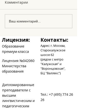
Комментарии
Le Noel
Los amigos en
Ваш комментарий...
abecedario
Лицензия:
Контакты:
Адрес: г. Москва,
Образование
Старокалужское
премиум-класса
шоссе 62
(рядом с метро
Лицензия №042060
"Калужская" и
Министерства
"Воронцовская",
образования
БЦ
"Валлекс")
Дипломированные
преподаватели с
Тел.:
+7 (495) 774 26
высшим
26
лингвистическим и
педагогическим