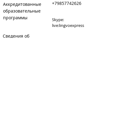
+79857742626
Аккредитованные
образовательные
программы
Skype:
live:lingvoexpress
Сведения об
E-mail:
образовательной
lingvoexpress@inbox.ru
организации
Сайт:
www.lingvoexpress.ru
Сайт танцкласса при
студии:
www.danceexpress.ru
Карта: