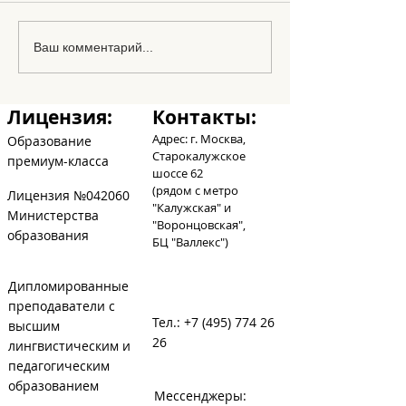
Los amigos en
Ваш комментарий...
abecedario
Лицензия:
Контакты:
Адрес: г. Москва,
Образование
Старокалужское
премиум-класса
шоссе 62
(рядом с метро
Лицензия №042060
"Калужская" и
Министерства
"Воронцовская",
образования
БЦ
"Валлекс")
Дипломированные
преподаватели с
Тел.:
+7 (495) 774 26
высшим
26
лингвистическим и
педагогическим
образованием
Мессенджеры: