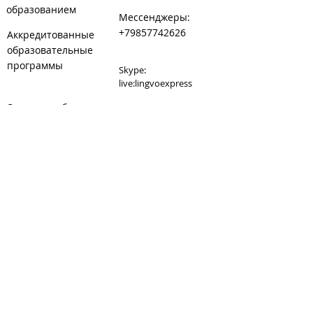
образованием
Мессенджеры:
+79857742626
Аккредитованные
образовательные
программы
Skype:
live:lingvoexpress
Сведения об
E-mail:
образовательной
lingvoexpress@inbox.ru
организации
Сайт:
www.lingvoexpress.ru
Сайт танцкласса при
студии:
www.danceexpress.ru
Карта: