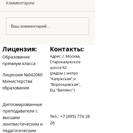
Комментарии
Le Noel
Los amigos en
Ваш комментарий...
abecedario
Лицензия:
Контакты:
Адрес: г. Москва,
Образование
Старокалужское
премиум-класса
шоссе 62
(рядом с метро
Лицензия №042060
"Калужская" и
Министерства
"Воронцовская",
образования
БЦ
"Валлекс")
Дипломированные
преподаватели с
Тел.:
+7 (495) 774 26
высшим
26
лингвистическим и
педагогическим