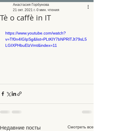
Анастасия Горбунова
21 окт. 2021 г.
0 мин. чтения
Tè o caffè in IT
https://www.youtube.com/watch?
v=Tf0n4IGIpSg&list=PLtKlY7bNPRlTJt79sL5
LGIXPHbuElzVmt&index=11
Смотреть все
Недавние посты