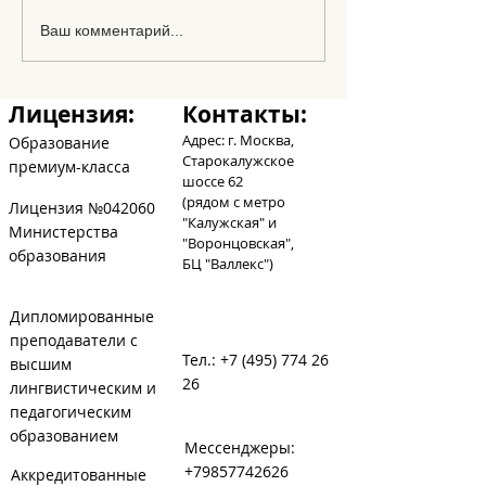
Los amigos en
Ваш комментарий...
abecedario
Лицензия:
Контакты:
Адрес: г. Москва,
Образование
Старокалужское
премиум-класса
шоссе 62
(рядом с метро
Лицензия №042060
"Калужская" и
Министерства
"Воронцовская",
образования
БЦ
"Валлекс")
Дипломированные
преподаватели с
Тел.:
+7 (495) 774 26
высшим
26
лингвистическим и
педагогическим
образованием
Мессенджеры:
+79857742626
Аккредитованные