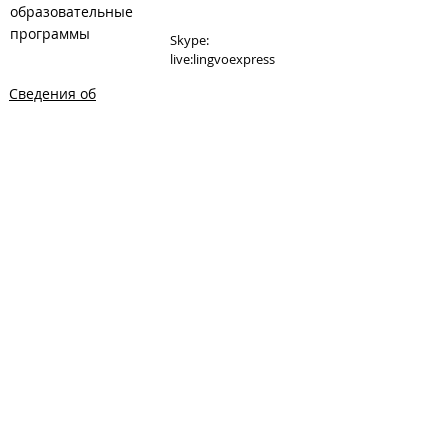
образовательные
программы
Skype:
live:lingvoexpress
Сведения об
E-mail:
образовательной
lingvoexpress@inbox.ru
организации
Сайт:
www.lingvoexpress.ru
Сайт танцкласса при
студии:
www.danceexpress.ru
Карта: