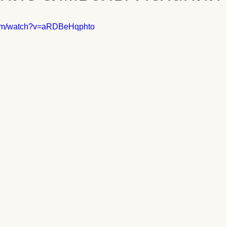
com/watch?v=aRDBeHqphto