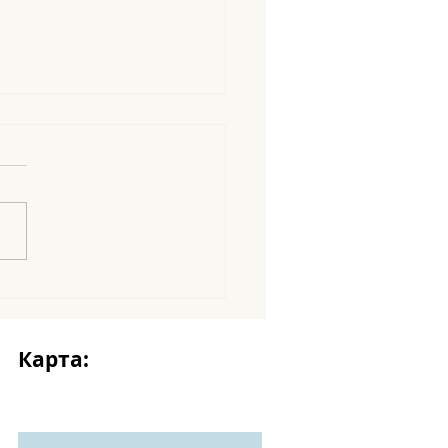
amigos en abecedario
Карта: