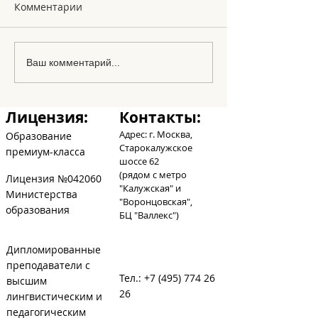
Комментарии
Le Noel
Los amigos en
Ваш комментарий...
abecedario
Лицензия:
Контакты:
Адрес: г. Москва,
Образование
Старокалужское
премиум-класса
шоссе 62
(рядом с метро
Лицензия №042060
"Калужская" и
Министерства
"Воронцовская",
образования
БЦ
"Валлекс")
Дипломированные
преподаватели с
Тел.:
+7 (495) 774 26
высшим
26
лингвистическим и
педагогическим