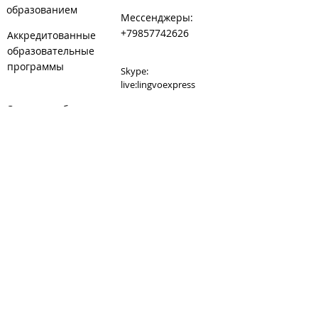
образованием
Мессенджеры:
+79857742626
Аккредитованные
образовательные
программы
Skype:
live:lingvoexpress
Сведения об
E-mail:
образовательной
lingvoexpress@inbox.ru
организации
Сайт:
www.lingvoexpress.ru
Сайт танцкласса при
студии:
www.danceexpress.ru
Карта: