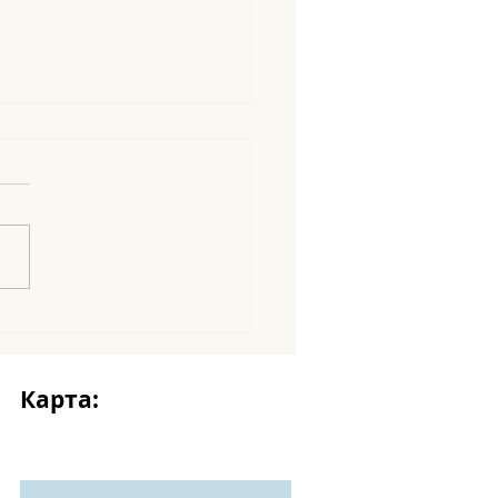
amigos en abecedario
Карта: