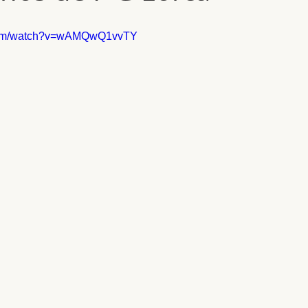
.com/watch?v=wAMQwQ1vvTY