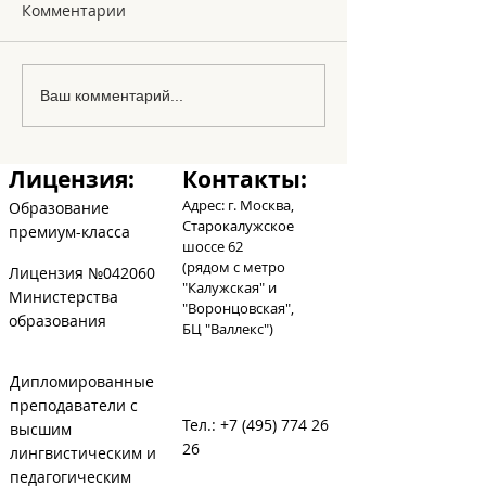
Комментарии
Le Noel
Los amigos en
Ваш комментарий...
abecedario
Лицензия:
Контакты:
Адрес: г. Москва,
Образование
Старокалужское
премиум-класса
шоссе 62
(рядом с метро
Лицензия №042060
"Калужская" и
Министерства
"Воронцовская",
образования
БЦ
"Валлекс")
Дипломированные
преподаватели с
Тел.:
+7 (495) 774 26
высшим
26
лингвистическим и
педагогическим