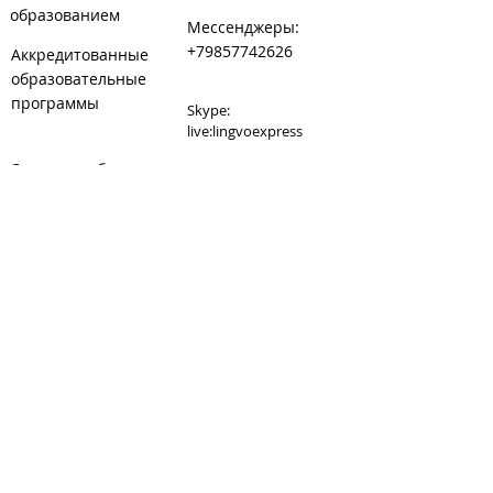
образованием
Мессенджеры:
+79857742626
Аккредитованные
образовательные
программы
Skype:
live:lingvoexpress
Сведения об
E-mail:
образовательной
lingvoexpress@inbox.ru
организации
Сайт:
www.lingvoexpress.ru
Сайт танцкласса при
студии:
www.danceexpress.ru
Карта: